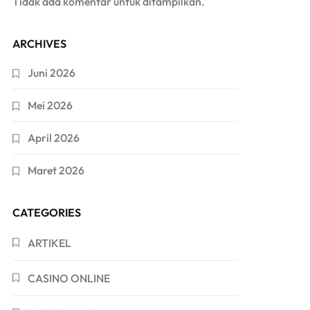
Tidak ada komentar untuk ditampilkan.
ARCHIVES
Juni 2026
Mei 2026
April 2026
Maret 2026
CATEGORIES
ARTIKEL
CASINO ONLINE