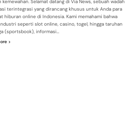
 kemewahan. Selamat datang di Via News, sebuah wadah
asi terintegrasi yang dirancang khusus untuk Anda para
t hiburan online di Indonesia. Kami memahami bahwa
ndustri seperti slot online, casino, togel, hingga taruhan
ga (sportsbook), informasi…
ore