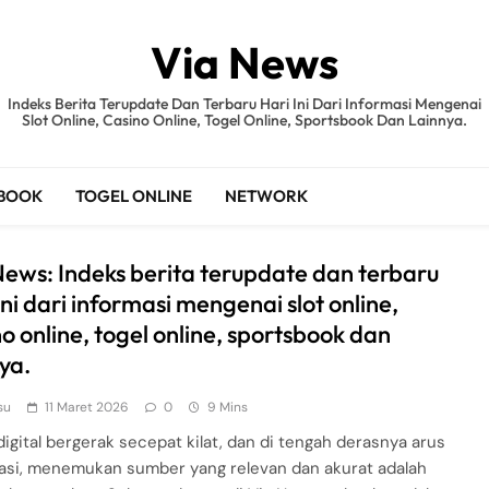
Via News
Indeks Berita Terupdate Dan Terbaru Hari Ini Dari Informasi Mengenai
Slot Online, Casino Online, Togel Online, Sportsbook Dan Lainnya.
BOOK
TOGEL ONLINE
NETWORK
News: Indeks berita terupdate dan terbaru
ini dari informasi mengenai slot online,
o online, togel online, sportsbook dan
ya.
su
11 Maret 2026
0
9 Mins
digital bergerak secepat kilat, dan di tengah derasnya arus
asi, menemukan sumber yang relevan dan akurat adalah