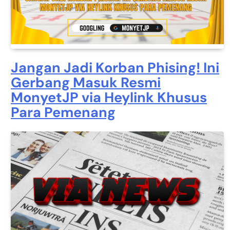
Jangan Jadi Korban Phising! Ini
Gerbang Masuk Resmi
MonyetJP via Heylink Khusus
Para Pemenang