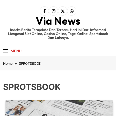
Skip
to
content
Via News
Indeks Berita Terupdate Dan Terbaru Hari Ini Dari Informasi
Mengenai Slot Online, Casino Online, Togel Online, Sportsbook
Dan Lainnya.
MENU
Home
SPROTSBOOK
SPROTSBOOK