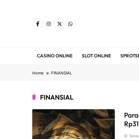
Skip
to
content
CASINO ONLINE
SLOT ONLINE
SPROTS
Home
FINANSIAL
FINANSIAL
Para
Rp31
Seoa