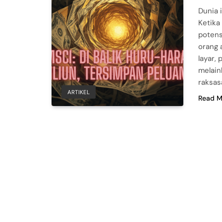
Dunia i
Ketika
potens
orang 
layar,
melain
raksas
ARTIKEL
Read M