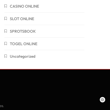
CASINO ONLINE
SLOT ONLINE
SPROTSBOOK
TOGEL ONLINE
Uncategorized
.
es