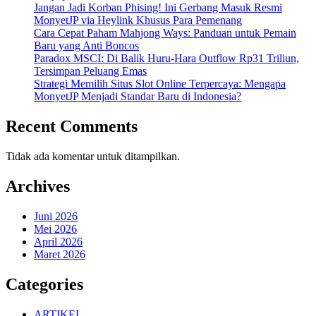
Jangan Jadi Korban Phising! Ini Gerbang Masuk Resmi
MonyetJP via Heylink Khusus Para Pemenang
Cara Cepat Paham Mahjong Ways: Panduan untuk Pemain
Baru yang Anti Boncos
Paradox MSCI: Di Balik Huru-Hara Outflow Rp31 Triliun,
Tersimpan Peluang Emas
Strategi Memilih Situs Slot Online Terpercaya: Mengapa
MonyetJP Menjadi Standar Baru di Indonesia?
Recent Comments
Tidak ada komentar untuk ditampilkan.
Archives
Juni 2026
Mei 2026
April 2026
Maret 2026
Categories
ARTIKEL