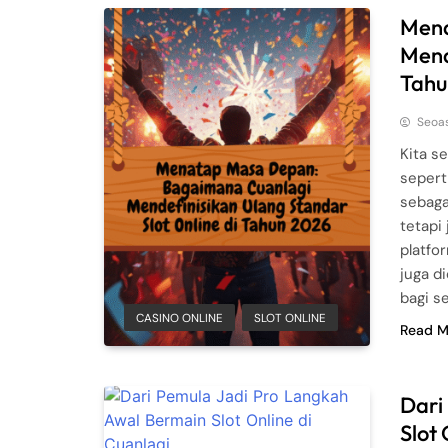
Mena
Mend
Tahu
Seoa
Kita se
sepert
sebaga
tetapi
platfo
juga d
bagi s
CASINO ONLINE
SLOT ONLINE
Read M
Dari
Slot 