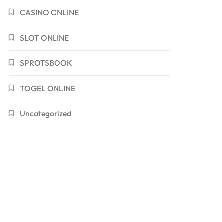
CASINO ONLINE
SLOT ONLINE
SPROTSBOOK
TOGEL ONLINE
Uncategorized