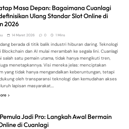
tap Masa Depan: Bagaimana Cuanlagi
efinisikan Ulang Standar Slot Online di
n 2026
su
14 Maret 2026
0
1 Mins
dang berada di titik balik industri hiburan daring. Teknologi
i Blockchain dan AI mulai merambah ke segala lini. Cuanlagi
i salah satu pemain utama, tidak hanya mengikuti tren,
 juga menetapkannya. Visi mereka jelas: menciptakan
rm yang tidak hanya mengandalkan keberuntungan, tetapi
idukung oleh transparansi teknologi dan kemudahan akses
eluruh lapisan masyarakat….
ore
 Pemula Jadi Pro: Langkah Awal Bermain
Online di Cuanlagi