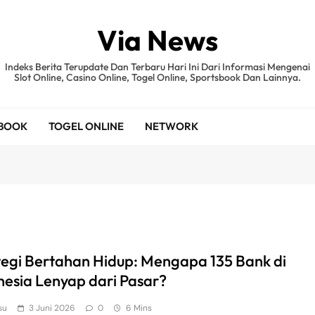
Via News
Indeks Berita Terupdate Dan Terbaru Hari Ini Dari Informasi Mengenai
Slot Online, Casino Online, Togel Online, Sportsbook Dan Lainnya.
BOOK
TOGEL ONLINE
NETWORK
tegi Bertahan Hidup: Mengapa 135 Bank di
nesia Lenyap dari Pasar?
su
3 Juni 2026
0
6 Mins