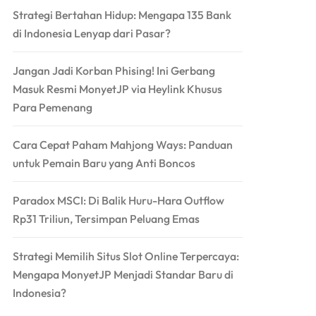
Strategi Bertahan Hidup: Mengapa 135 Bank
di Indonesia Lenyap dari Pasar?
Jangan Jadi Korban Phising! Ini Gerbang
Masuk Resmi MonyetJP via Heylink Khusus
Para Pemenang
Cara Cepat Paham Mahjong Ways: Panduan
untuk Pemain Baru yang Anti Boncos
Paradox MSCI: Di Balik Huru-Hara Outflow
Rp31 Triliun, Tersimpan Peluang Emas
Strategi Memilih Situs Slot Online Terpercaya:
Mengapa MonyetJP Menjadi Standar Baru di
Indonesia?