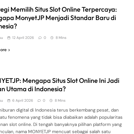
egi Memilih Situs Slot Online Terpercaya:
apa MonyetJP Menjadi Standar Baru di
nesia?
su
12 April 2026
0
8 Mins
ore
ETJP: Mengapa Situs Slot Online Ini Jadi
han Utama di Indonesia?
su
6 April 2026
0
8 Mins
hiburan digital di Indonesia terus berkembang pesat, dan
satu fenomena yang tidak bisa diabaikan adalah popularitas
nan slot online. Di tengah banyaknya pilihan platform yang
culan, nama MONYETJP mencuat sebagai salah satu