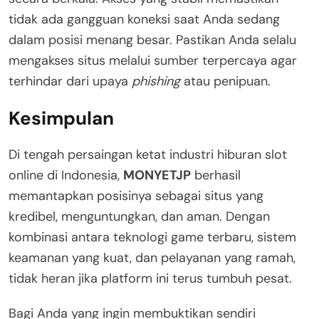
tidak ada gangguan koneksi saat Anda sedang
dalam posisi menang besar. Pastikan Anda selalu
mengakses situs melalui sumber terpercaya agar
terhindar dari upaya
phishing
atau penipuan.
Kesimpulan
Di tengah persaingan ketat industri hiburan slot
online di Indonesia,
MONYETJP
berhasil
memantapkan posisinya sebagai situs yang
kredibel, menguntungkan, dan aman. Dengan
kombinasi antara teknologi game terbaru, sistem
keamanan yang kuat, dan pelayanan yang ramah,
tidak heran jika platform ini terus tumbuh pesat.
Bagi Anda yang ingin membuktikan sendiri