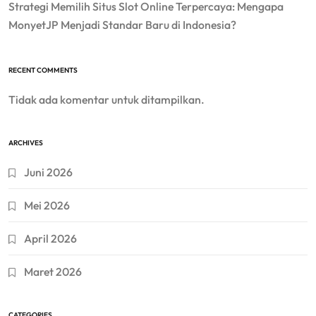
Strategi Memilih Situs Slot Online Terpercaya: Mengapa
MonyetJP Menjadi Standar Baru di Indonesia?
RECENT COMMENTS
Tidak ada komentar untuk ditampilkan.
ARCHIVES
Juni 2026
Mei 2026
April 2026
Maret 2026
CATEGORIES