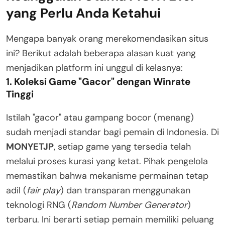
yang Perlu Anda Ketahui
Mengapa banyak orang merekomendasikan situs
ini? Berikut adalah beberapa alasan kuat yang
menjadikan platform ini unggul di kelasnya:
1. Koleksi Game "Gacor" dengan Winrate
Tinggi
Istilah "gacor" atau gampang bocor (menang)
sudah menjadi standar bagi pemain di Indonesia. Di
MONYETJP
, setiap game yang tersedia telah
melalui proses kurasi yang ketat. Pihak pengelola
memastikan bahwa mekanisme permainan tetap
adil (
fair play
) dan transparan menggunakan
teknologi RNG (
Random Number Generator
)
terbaru. Ini berarti setiap pemain memiliki peluang