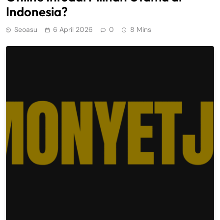
Indonesia?
Seoasu
6 April 2026
0
8 Mins