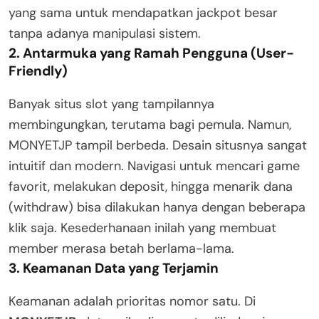
yang sama untuk mendapatkan jackpot besar
tanpa adanya manipulasi sistem.
2. Antarmuka yang Ramah Pengguna (User-
Friendly)
Banyak situs slot yang tampilannya
membingungkan, terutama bagi pemula. Namun,
MONYETJP tampil berbeda. Desain situsnya sangat
intuitif dan modern. Navigasi untuk mencari game
favorit, melakukan deposit, hingga menarik dana
(withdraw) bisa dilakukan hanya dengan beberapa
klik saja. Kesederhanaan inilah yang membuat
member merasa betah berlama-lama.
3. Keamanan Data yang Terjamin
Keamanan adalah prioritas nomor satu. Di