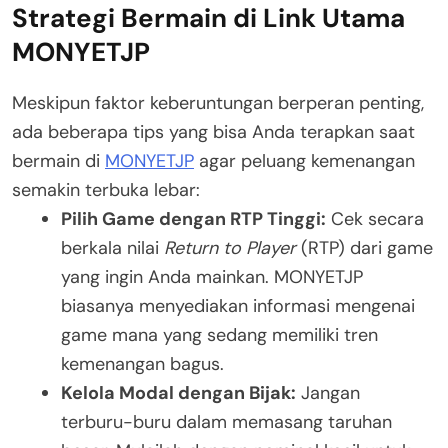
Strategi Bermain di Link Utama
MONYETJP
Meskipun faktor keberuntungan berperan penting,
ada beberapa tips yang bisa Anda terapkan saat
bermain di
MONYETJP
agar peluang kemenangan
semakin terbuka lebar:
Pilih Game dengan RTP Tinggi:
Cek secara
berkala nilai
Return to Player
(RTP) dari game
yang ingin Anda mainkan. MONYETJP
biasanya menyediakan informasi mengenai
game mana yang sedang memiliki tren
kemenangan bagus.
Kelola Modal dengan Bijak:
Jangan
terburu-buru dalam memasang taruhan