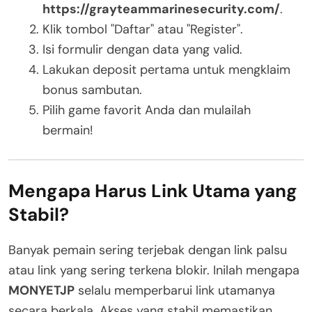
https://grayteammarinesecurity.com/
.
Klik tombol "Daftar" atau "Register".
Isi formulir dengan data yang valid.
Lakukan deposit pertama untuk mengklaim
bonus sambutan.
Pilih game favorit Anda dan mulailah
bermain!
Mengapa Harus Link Utama yang
Stabil?
Banyak pemain sering terjebak dengan link palsu
atau link yang sering terkena blokir. Inilah mengapa
MONYETJP
selalu memperbarui link utamanya
secara berkala. Akses yang stabil memastikan